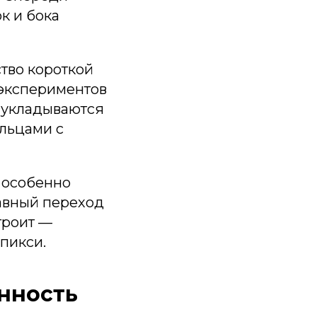
к и бока
тво короткой
 экспериментов
 укладываются
альцами с
 особенно
лавный переход
троит —
пикси.
енность