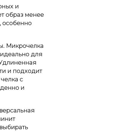
рных и
ет образ менее
, особенно
ы. Микрочелка
 идеально для
. Удлиненная
сти и подходит
 челка с
жденно и
иверсальная
линит
 выбирать