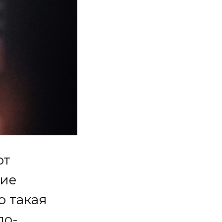
ют
гие
о такая
по-