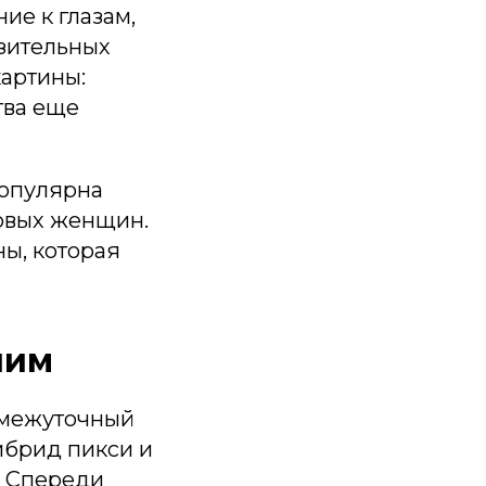
ие к глазам,
азительных
картины:
тва еще
популярна
ловых женщин.
ы, которая
ним
ромежуточный
ибрид пикси и
. Спереди