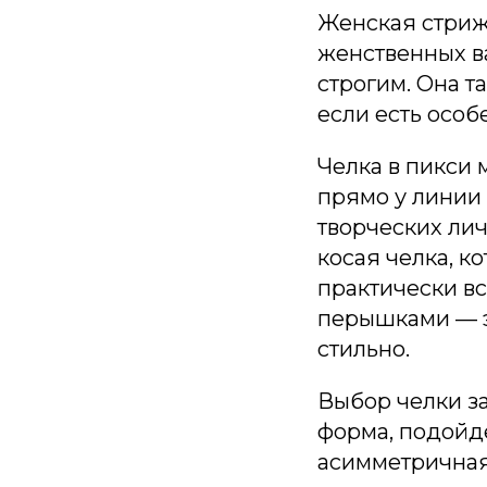
Женская стриж
женственных ва
строгим. Она т
если есть особ
Челка в пикси
прямо у линии 
творческих лич
косая челка, к
практически вс
перышками — э
стильно.
Выбор челки з
форма, подойде
асимметричная