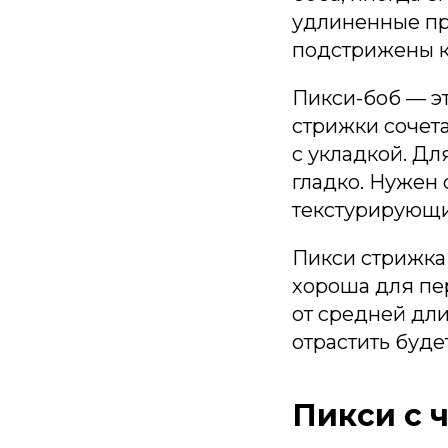
удлиненные пря
подстрижены к
Пикси-боб — э
стрижки сочет
с укладкой. Д
гладко. Нужен
текстурирующи
Пикси стрижка
хороша для пе
от средней дли
отрастить буде
Пикси с 