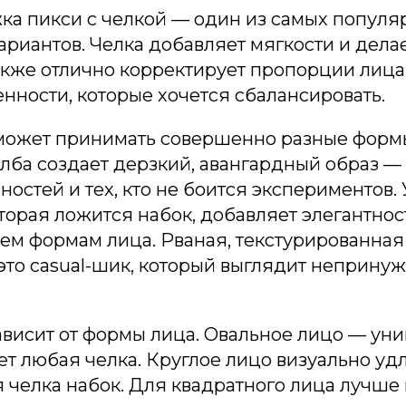
ка пикси с челкой — один из самых популя
риантов. Челка добавляет мягкости и дела
акже отлично корректирует пропорции лица
енности, которые хочется сбалансировать.
 может принимать совершенно разные форм
лба создает дерзкий, авангардный образ —
ностей и тех, кто не боится экспериментов
оторая ложится набок, добавляет элегантно
ем формам лица. Рваная, текстурированная
то casual-шик, который выглядит неприну
ависит от формы лица. Овальное лицо — ун
т любая челка. Круглое лицо визуально уд
 челка набок. Для квадратного лица лучше