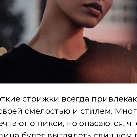
откие стрижки всегда привлека
воей смелостью и стилем. Мно
чтают о пикси, но опасаются, чт
лина будет выглядеть слишком 