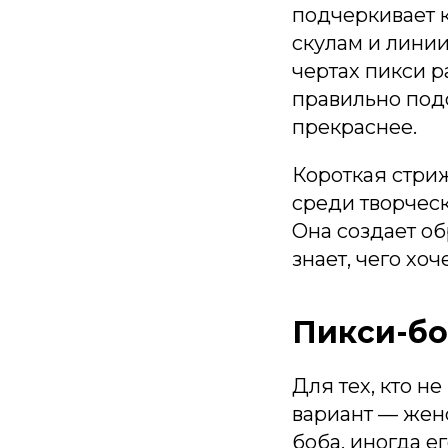
подчеркивает к
скулам и лини
чертах пикси р
правильно под
прекраснее.
Короткая стри
среди творчес
Она создает о
знает, чего хоч
Пикси-бо
Для тех, кто н
вариант — жен
боба, иногда е