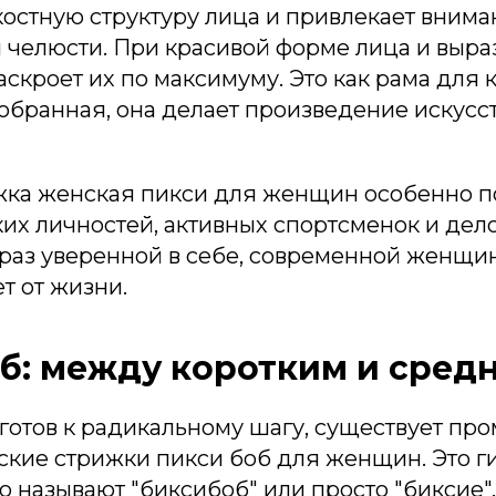
остную структуру лица и привлекает вниман
и челюсти. При красивой форме лица и выр
аскроет их по максимуму. Это как рама для 
обранная, она делает произведение искусс
жка женская пикси для женщин особенно 
ких личностей, активных спортсменок и де
браз уверенной в себе, современной женщин
ет от жизни.
б: между коротким и сред
е готов к радикальному шагу, существует п
ские стрижки пикси боб для женщин. Это г
го называют "биксибоб" или просто "биксие"