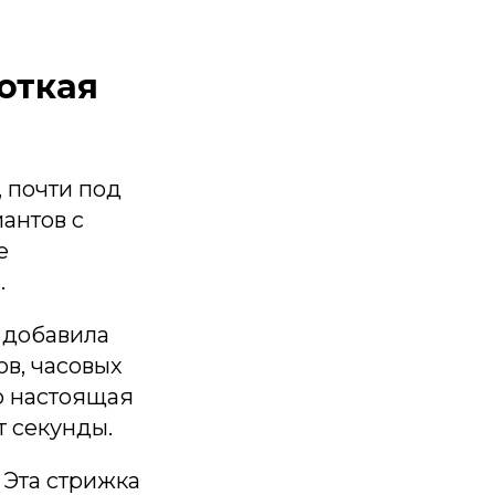
откая
, почти под
иантов с
е
.
, добавила
ов, часовых
о настоящая
т секунды.
 Эта стрижка