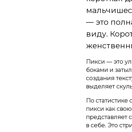
мальчишеск
— это пол
виду. Коро
женственн
Пикси — это у
боками и затыл
создания текс
выделяет скулы
По статистике
пикси как свою
представляет 
в себе. Это ст