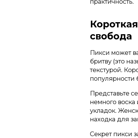
практичность.
Короткая
свобода
Пикси может ва
бритву (это наз
текстурой. Кор
популярности 
Представьте се
немного воска 
укладок. Женс
находка для за
Секрет пикси з