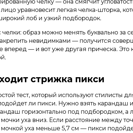
рированную челку — она смягчит угловатост
лицо уравновесит легкая челка-шторка, ко
широкий лоб и узкий подбородок.
челки: образ можно менять буквально за с
 закрепить невидимками — получится совер
ее вперед — и вот уже другая прическа. Это 
й.
ходит стрижка пикси
стой тест, который используют стилисты дл
одойдет ли пикси. Нужно взять карандаш и
андаш горизонтально под подбородком, а 
 мочки уха вниз. Если расстояние между то
 мочкой уха меньше 5,7 см — пикси подойде