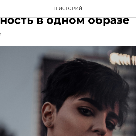
 стрижка пикси: дерз
11 ИСТОРИЙ
ность в одном образе
И