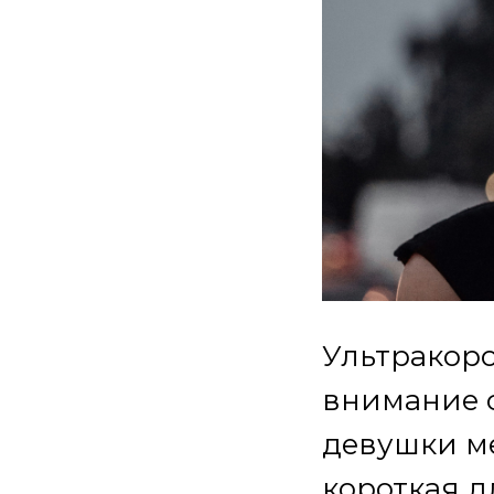
Ультракор
внимание с
девушки ме
короткая д