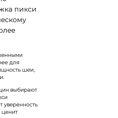
жка пикси
шескому
олее
иженными
нее для
ящность шеи,
и.
нщин выбирают
кси
т уверенность
и ценит