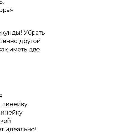
ь.
торая
екунды! Убрать
шенно другой
как иметь две
я
 линейку.
линейку
чкой
т идеально!