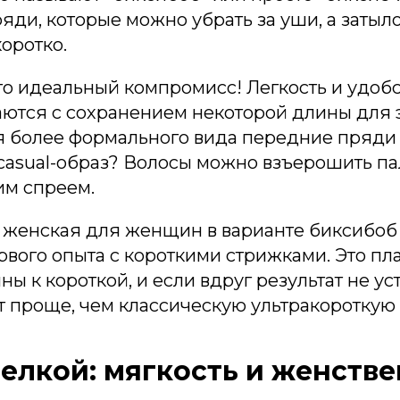
ди, которые можно убрать за уши, а затыло
оротко.
то идеальный компромисс! Легкость и удобс
аются с сохранением некоторой длины для
ля более формального вида передние пряди
 casual-образ? Волосы можно взъерошить п
м спреем.
 женская для женщин в варианте биксибоб
рвого опыта с короткими стрижками. Это п
ны к короткой, и если вдруг результат не ус
т проще, чем классическую ультракороткую 
челкой: мягкость и женств